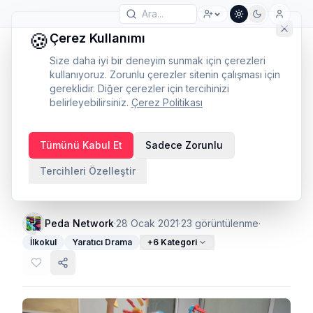
🍪
Çerez Kullanımı
Size daha iyi bir deneyim sunmak için çerezleri
kullanıyoruz. Zorunlu çerezler sitenin çalışması için
gereklidir. Diğer çerezler için tercihinizi
belirleyebilirsiniz.
Çerez Politikası
Özel okullarda
Tümünü Kabul Et
Sadece Zorunlu
yaratıcı drama eğitimi
Tercihleri Özelleştir
ve kazanımları
Peda Network
·
28 Ocak 2021
·
23
görüntülenme
·
İlkokul
Yaratıcı Drama
+
6
Kategori