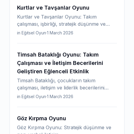
Kurtlar ve Tavşanlar Oyunu
Kurtlar ve Tavşanlar Oyunu: Takım
çalışması, işbirliği, stratejik düşünme ve
verbal iletişim.
in Eğitsel Oyun
·
1 March 2026
Timsah Bataklığı Oyunu: Takım
Çalışması ve İletişim Becerilerini
Geliştiren Eğlenceli Etkinlik
Timsah Bataklığı, çocukların takım
çalışması, iletişim ve liderlik becerilerini
geliştiren heyecanlı bir işbirliği oyunudur.
in Eğitsel Oyun
·
1 March 2026
Gruplar, "lav" veya "bataklık" olarak
belirlenen alanı güvenli platformlar
üzerinde geçmeye çalışır.
Göz Kırpma Oyunu
Göz Kırpma Oyunu: Stratejik düşünme ve