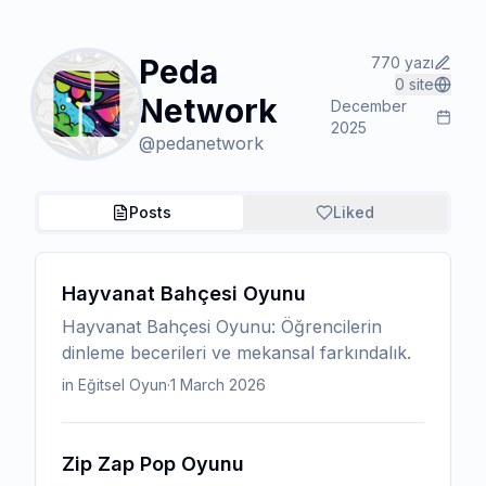
Peda
770
yazı
0
site
Network
December
2025
@
pedanetwork
Posts
Liked
Hayvanat Bahçesi Oyunu
Hayvanat Bahçesi Oyunu: Öğrencilerin
dinleme becerileri ve mekansal farkındalık.
in Eğitsel Oyun
·
1 March 2026
Zip Zap Pop Oyunu