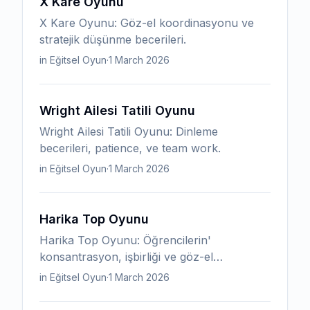
X Kare Oyunu
X Kare Oyunu: Göz-el koordinasyonu ve
stratejik düşünme becerileri.
in Eğitsel Oyun
·
1 March 2026
Wright Ailesi Tatili Oyunu
Wright Ailesi Tatili Oyunu: Dinleme
becerileri, patience, ve team work.
in Eğitsel Oyun
·
1 March 2026
Harika Top Oyunu
Harika Top Oyunu: Öğrencilerin'
konsantrasyon, işbirliği ve göz-el
koordinasyonu becerileri.
in Eğitsel Oyun
·
1 March 2026