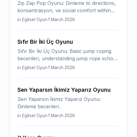
Zip Zap Pop Oyunu: Dinleme to directions,
konsantrasyon, ve social comfort within
group.
in Eğitsel Oyun
·
1 March 2026
Sıfır Bir İki Üç Oyunu
Sıfır Bir İki Üç Oyunu: Basic jump roping
becerileri, understanding jump rope school
rules. becerileri Practiced : Turning with a
in Eğitsel Oyun
·
1 March 2026
partner, entering ve exiting the rope ve
atlama.
Sen Yaparsın İkimiz Yaparız Oyunu
Sen Yaparsın İkimiz Yaparız Oyunu:
Dinleme becerileri.
in Eğitsel Oyun
·
1 March 2026