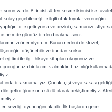
sorun vardır. Birincisi sütten kesme ikincisi ise tuvale
ıl kolay geçebileceği ile ilgili ufak tüyolar vereceğim.
aptığını dile getiriyorsa ve bezini çıkarmanızı istiyorsa
 gece hem de gündüz birden bırakmalısınız.
llanmanızı önermiyorum. Bunun nedeni de klozet,
 düşeceğini düşünebilir ve bundan korkar.
eğitimi ile ilgili hikaye kitapları okuyunuz ve
dım çocuğunuza bir lazımlık almaktır. Lazımlığı kullanma
iyiz.
altında bırakmamalıyız. Çocuk, çişi veya kakası geldiğ
 dile getirdiğinde onu sözlü olarak pekiştirmeliyiz. Afer
meliyiz.
en sevdiği oyuncağını alabilir. İlk başlarda gece