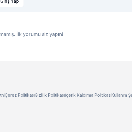
Giriş Yap
amış. İlk yorumu siz yapın!
tni
Çerez Politikası
Gizlilik Politikası
İçerik Kaldırma Politikası
Kullanım Şa