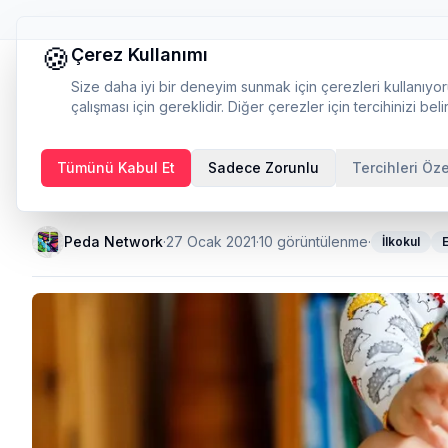
🍪
Çerez Kullanımı
Size daha iyi bir deneyim sunmak için çerezleri kullanıyor
çalışması için gereklidir. Diğer çerezler için tercihinizi belir
Tümünü Kabul Et
Sadece Zorunlu
Tercihleri Öze
Çocuklarda tuvalet eğiti
Peda Network
·
27 Ocak 2021
·
10
görüntülenme
·
İlkokul