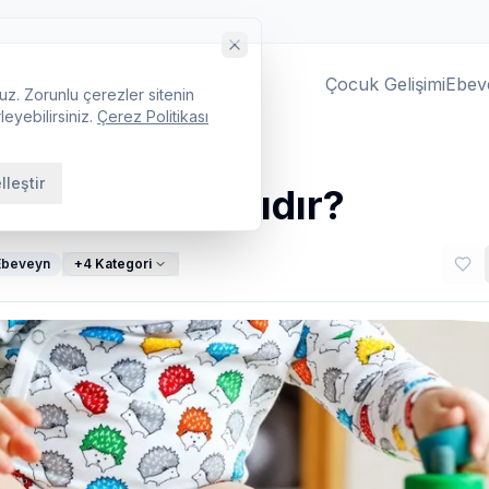
Çocuk Gelişimi
Ebev
uz. Zorunlu çerezler sitenin
leyebilirsiniz.
Çerez Politikası
lleştir
mi nasıl olmalıdır?
Ebeveyn
+
4
Kategori