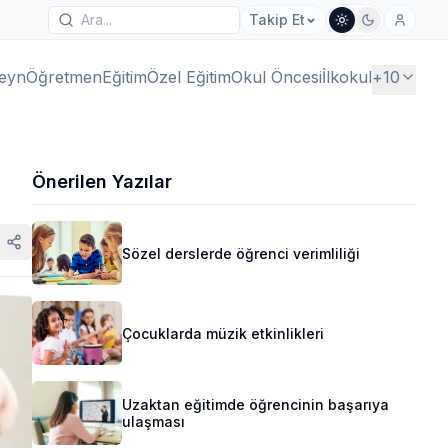
Takip Et
eyn
Öğretmen
Eğitim
Özel Eğitim
Okul Öncesi
İlkokul
+
10
Önerilen Yazılar
Sözel derslerde öğrenci verimliliği
Çocuklarda müzik etkinlikleri
Uzaktan eğitimde öğrencinin başarıya
ulaşması