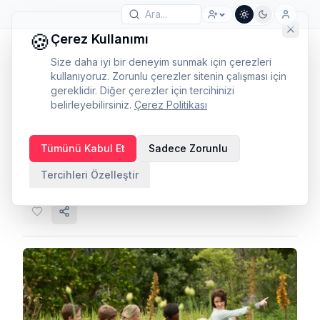
🍪
Çerez Kullanımı
Size daha iyi bir deneyim sunmak için çerezleri
kullanıyoruz. Zorunlu çerezler sitenin çalışması için
gereklidir. Diğer çerezler için tercihinizi
belirleyebilirsiniz.
Çerez Politikası
Alan gezilerinin önemi
Tümünü Kabul Et
Sadece Zorunlu
Peda Network
·
22 Şubat 2021
·
28
görüntülenme
·
Tercihleri Özelleştir
İlkokul
Ebeveyn
+
6
Kategori